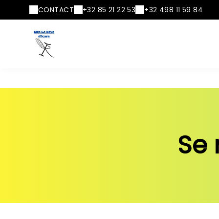
CONTACT
+32 85 21 22 53
+32 498 11 59 84
Se 