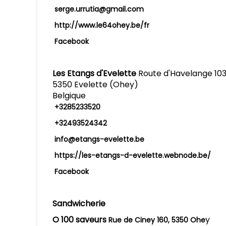
serge.urrutia@gmail.com
http://www.le64ohey.be/fr
Facebook
Les Etangs d'Evelette
Route d'Havelange 10
5350 Evelette (Ohey)
Belgique
+3285233520
+32493524342
info@etangs-evelette.be
https://les-etangs-d-evelette.webnode.be/
Facebook
Sandwicherie
O 100 saveurs
y
Rue de Ciney 160, 5350 Ohe