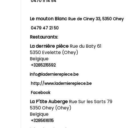
0470 11 14 54
Le mouton Blanc
Rue de Ciney 33, 5350 Ohey
0479 47 21 50
Restaurants:
La dernière pièce
Rue du Baty 61
5350 Evelette (Ohey)
Belgique
+3285215592
info@ladernierepiece.be
http://www.ladernierepiece.be
Facebook
La P'tite Auberge
Rue Sur les Sarts 79
5350 Ohey (Ohey)
Belgique
+3285616115