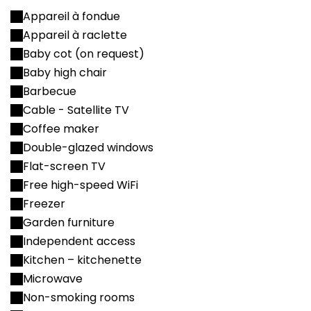
Appareil à fondue
Appareil à raclette
Baby cot (on request)
Baby high chair
Barbecue
Cable - Satellite TV
Coffee maker
Double-glazed windows
Flat-screen TV
Free high-speed WiFi
Freezer
Garden furniture
Independent access
Kitchen – kitchenette
Microwave
Non-smoking rooms