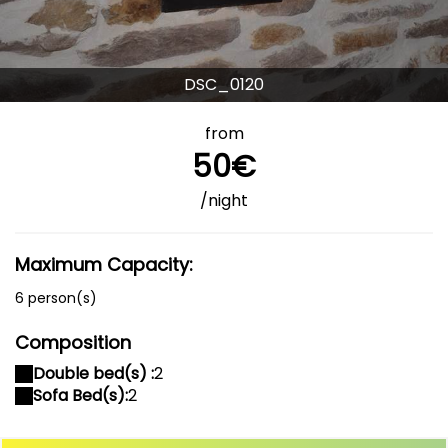
DSC_0120
from
50€
/night
Maximum Capacity:
6 person(s)
Composition
Double bed(s) :
2
Sofa Bed(s):
2