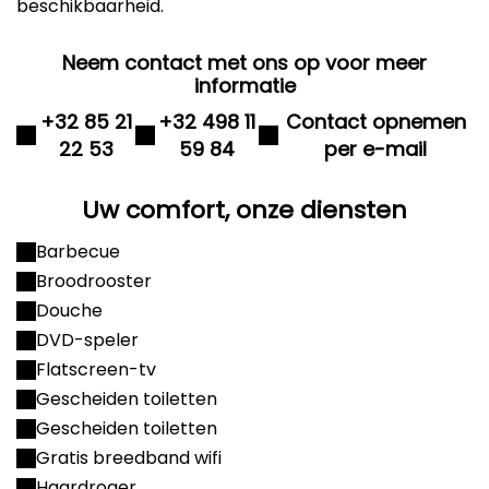
beschikbaarheid.
Neem contact met ons op voor meer
informatie
+32 85 21
+32 498 11
Contact opnemen
22 53
59 84
per e-mail
Uw comfort, onze diensten
Barbecue
Broodrooster
Douche
DVD-speler
Flatscreen-tv
Gescheiden toiletten
Gescheiden toiletten
Gratis breedband wifi
Haardroger