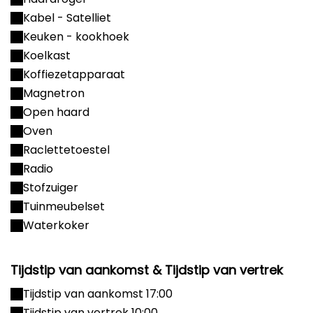
Kabel - Satelliet
Keuken - kookhoek
Koelkast
Koffiezetapparaat
Magnetron
Open haard
Oven
Raclettetoestel
Radio
Stofzuiger
Tuinmeubelset
Waterkoker
Tijdstip van aankomst & Tijdstip van vertrek
Tijdstip van aankomst 17:00
Tijdstip van vertrek 10:00