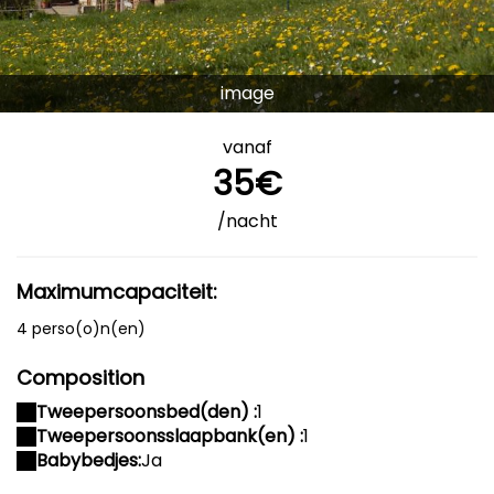
image
vanaf
35€
/nacht
Maximumcapaciteit:
4 perso(o)n(en)
Composition
Tweepersoonsbed(den) :
1
Tweepersoonsslaapbank(en) :
1
Babybedjes:
Ja