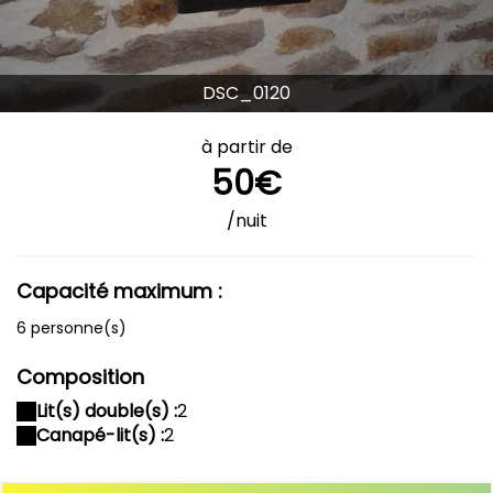
DSC_0120
à partir de
50€
/nuit
Capacité maximum :
6 personne(s)
Composition
Lit(s) double(s) :
2
Canapé-lit(s) :
2