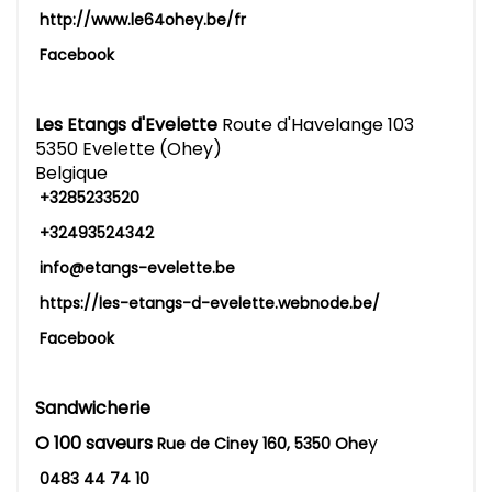
http://www.le64ohey.be/fr
Facebook
Les Etangs d'Evelette
Route d'Havelange 103
5350 Evelette (Ohey)
Belgique
+3285233520
+32493524342
info@etangs-evelette.be
https://les-etangs-d-evelette.webnode.be/
Facebook
Sandwicherie
O 100 saveurs
y
Rue de Ciney 160, 5350 Ohe
0483 44 74 10