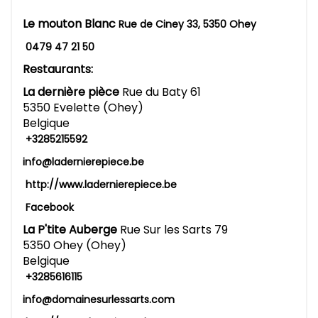
Le mouton Blanc
Rue de Ciney 33, 5350 Ohey
0479 47 21 50
Restaurants:
La dernière pièce
Rue du Baty 61
5350 Evelette (Ohey)
Belgique
+3285215592
info@ladernierepiece.be
http://www.ladernierepiece.be
Facebook
La P'tite Auberge
Rue Sur les Sarts 79
5350 Ohey (Ohey)
Belgique
+3285616115
info@domainesurlessarts.com